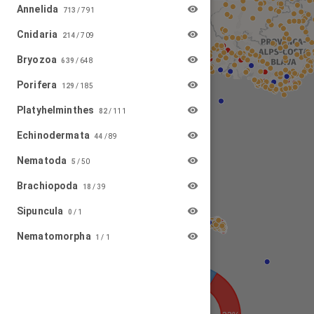
Annelida
713
/
791
Cnidaria
214
/
709
Bryozoa
639
/
648
Porifera
129
/
185
Platyhelminthes
82
/
111
Echinodermata
44
/
89
Nematoda
5
/
50
Brachiopoda
18
/
39
Sipuncula
0
/
1
Nematomorpha
1
/
1