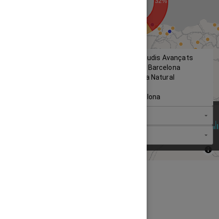
Institut Mediterrani d'Estudis Avançats
Museu Ciències Naturals Barcelona
Museu Valencià d'Història Natural
Universitat de Barcelona
Institut Botànic de Barcelona
Institution
Discrete data
[
1857
-
2019
]