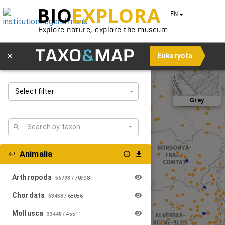
BIO
EXPLORA
EN
Explore nature, explore the museum
Eukaryota
Select filter
Gray
Animalia
Arthropoda
56793
/
70998
Chordata
63458
/
68086
Mollusca
33440
/
45511